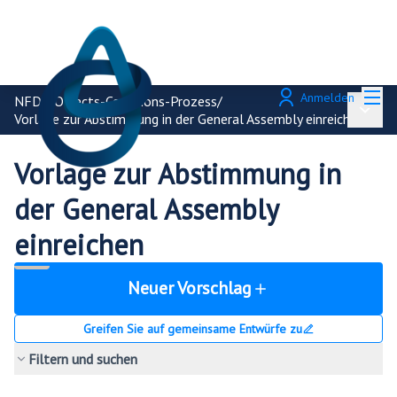
Hau
Anmelden
NFDI4Objects-Commons-Prozess
/
Haupt
Vorlage zur Abstimmung in der General Assembly einreichen
Vorlage zur Abstimmung in
der General Assembly
einreichen
Neuer Vorschlag
Greifen Sie auf gemeinsame Entwürfe zu
Filtern und suchen