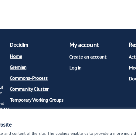
My account
Re
Decidim
Home
Create an account
Act
Gremien
Log in
Mee
Commons-Process
Dow
uf
Community Cluster
ge
Temporary Working Groups
und
talten
Service-Certification
bsite
 and content of the site. The cookies enable us to provide a more indivi