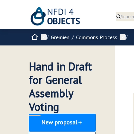
Home
Main menu
User 
/
Gremien
/
Commons Process
/
Hand in Draft
for General
Assembly
Voting
New proposal