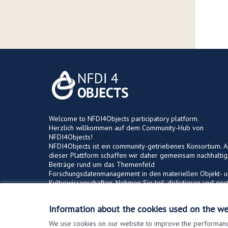
Welcome to NFDI4Objects participatory platform.
Herzlich willkommen auf dem Community-Hub von
NFDI4Objects!
NFDI4Objects ist ein community-getriebenes Konsortium. A
dieser Plattform schaffen wir daher gemeinsam nachhalti
Beiträge rund um das Themenfeld
Forschungsdatenmanagement in den materiellen Objekt- 
Kulturwissenschaften. Nehmen Sie teil, diskutieren und ges
Sie aktiv mit!
Information about the cookies used on the we
We use cookies on our website to improve the performance