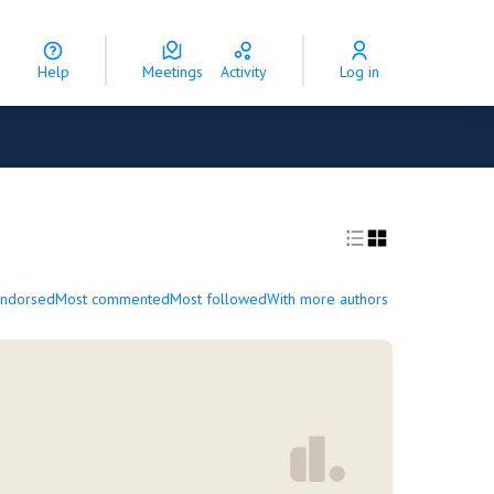
Help
Meetings
Activity
Log in
endorsed
Most commented
Most followed
With more authors