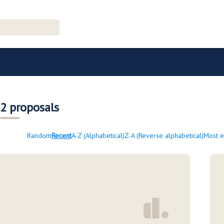
menu
2 proposals
Random
Recent
A-Z (Alphabetical)
Z-A (Reverse alphabetical)
Most 