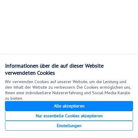
Informationen über die auf dieser Website
verwendeten Cookies
Wir verwenden Cookies auf unserer Website, um die Leistung und
den Inhalt der Website zu verbessern. Die Cookies ermöglichen uns,
Ihnen eine individuellere Nutzererfahrung und Social-Media-Kanäle
Nutzungsbedingungen
zu bieten.
Cookie Einstellungen
Alle akzeptieren
Nur essentielle Cookies akzeptieren
Creative Co
(Externer Lin
Einstellungen
(Externer Link)
Website mit
freier Software erstellt
.
(Externer Link)