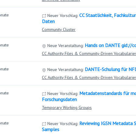
onate
CC Staatlichkeit, Fachkultur
Neuer Vorschlag:
Daten
Community Cluster
onate
Hands on DANTE gid://c
Neue Veranstaltung:
CC Authority Files & Community-Driven Vocabularie
onate
DANTE-Schulung für NFD
Neue Veranstaltung:
CC Authority Files & Community-Driven Vocabularie
onate
Metadatenstandards für mo
Neuer Vorschlag:
Forschungsdaten
Temporary Working Groups
onate
Reviewing IGSN Metadata St
Neuer Vorschlag:
Samples