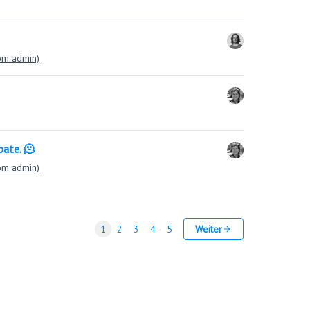
rom admin)
ate. 🫠
rom admin)
1
2
3
4
5
Weiter