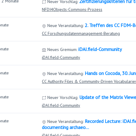
a 2 Monate
Zertifizierungskriterien fü
Neuer Vorschlag:
NFDI4Objects-Commons-Prozess
onate
2. Treffen des CC FDM-B
Neue Veranstaltung:
CC Forschungsdatenmanagement-Beratung
onate
iDAI.field-Community
Neues Gremium:
iDAI.field-Community
onate
Hands on Cocoda, 30. Jun
Neue Veranstaltung:
CC Authority Files & Community-Driven Vocabularie
onate
Update of the Matrix Viewe
Neuer Vorschlag:
iDAI.field-Community
onate
Recorded Lecture: iDAI.fi
Neue Veranstaltung:
documenting archaeo…
iDAI.field-Community