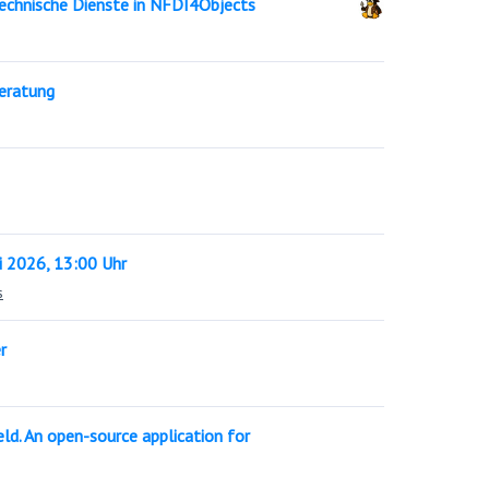
r technische Dienste in NFDI4Objects
eratung
i 2026, 13:00 Uhr
s
r
eld. An open-source application for