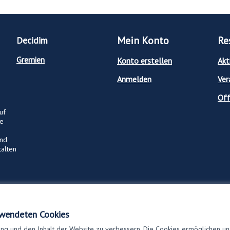
Mein Konto
Re
Decidim
Gremien
Konto erstellen
Akt
Anmelden
Ver
Off
uf
ge
und
talten
rwendeten Cookies
ng und den Inhalt der Website zu verbessern. Die Cookies ermöglichen uns