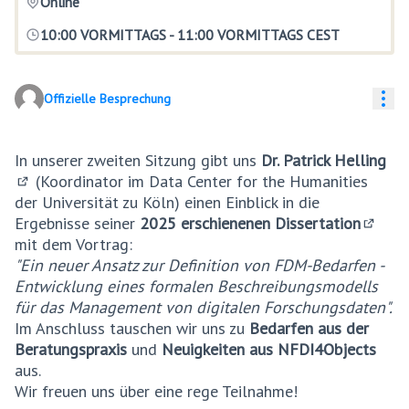
Online
10:00 VORMITTAGS
-
11:00 VORMITTAGS CEST
Res
Offizielle Besprechung
In unserer zweiten Sitzung gibt uns
Dr. Patrick Helling
(Koordinator im Data Center for the Humanities
(Externer Link)
der Universität zu Köln) einen Einblick in die
Ergebnisse seiner
2025 erschienenen Dissertation
(Exter
mit dem Vortrag:
"Ein neuer Ansatz zur Definition von FDM-Bedarfen -
Entwicklung eines formalen Beschreibungsmodells
für das Management von digitalen Forschungsdaten".
Im Anschluss tauschen wir uns zu
Bedarfen aus der
Beratungspraxis
und
Neuigkeiten aus NFDI4Objects
aus.
Wir freuen uns über eine rege Teilnahme!