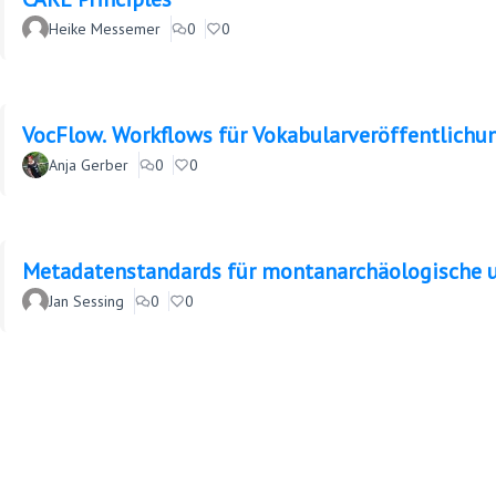
Heike Messemer
0
0
VocFlow. Workflows für Vokabularveröffentlichun
Anja Gerber
0
0
Metadatenstandards für montanarchäologische 
Jan Sessing
0
0