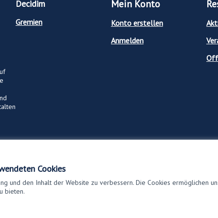
Mein Konto
Re
Decidim
Gremien
Konto erstellen
Akt
Anmelden
Ver
Off
uf
ge
und
talten
rwendeten Cookies
ng und den Inhalt der Website zu verbessern. Die Cookies ermöglichen uns
u bieten.