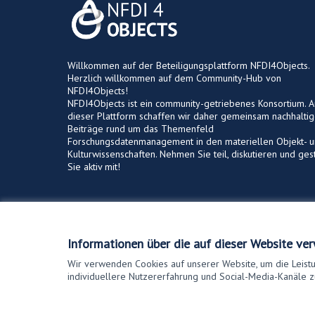
Willkommen auf der Beteiligungsplattform NFDI4Objects.
Herzlich willkommen auf dem Community-Hub von
NFDI4Objects!
NFDI4Objects ist ein community-getriebenes Konsortium. A
dieser Plattform schaffen wir daher gemeinsam nachhalti
Beiträge rund um das Themenfeld
Forschungsdatenmanagement in den materiellen Objekt- 
Kulturwissenschaften. Nehmen Sie teil, diskutieren und ges
Sie aktiv mit!
Nutzungsbedingungen
Cookie Einstellungen
Informationen über die auf dieser Website ve
Wir verwenden Cookies auf unserer Website, um die Leistu
individuellere Nutzererfahrung und Social-Media-Kanäle z
(Externer Link)
Website mit
freier Software erstellt
.
(Externer Link)