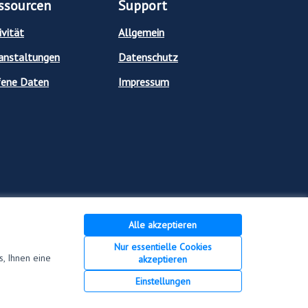
ssourcen
Support
ivität
Allgemein
anstaltungen
Datenschutz
ene Daten
Impressum
Alle akzeptieren
Nur essentielle Cookies
, Ihnen eine
akzeptieren
Creative Commons Lizen
(Externer Link)
Einstellungen