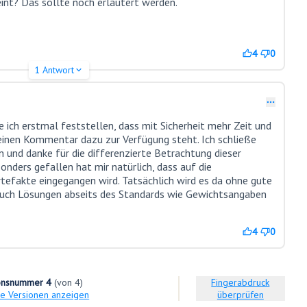
nt? Das sollte noch erläutert werden.
4
0
1 Antwort
e ich erstmal feststellen, dass mit Sicherheit mehr Zeit und
r einen Kommentar dazu zur Verfügung steht. Ich schließe
 und danke für die differenzierte Betrachtung dieser
nders gefallen hat mir natürlich, dass auf die
tefakte eingegangen wird. Tatsächlich wird es da ohne gute
 Auch Lösungen abseits des Standards wie Gewichtsangaben
4
0
onsnummer 4
(von 4)
Fingerabdruck
re Versionen anzeigen
überprüfen