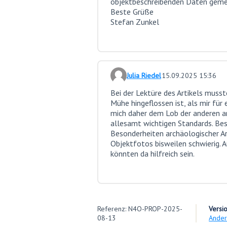
objektbeschreibenden Daten gemei
Beste Grüße
Stefan Zunkel
Julia Riedel
15.09.2025 15:36
Kommentar 21
Bei der Lektüre des Artikels musst
Mühe hingeflossen ist, als mir fü
mich daher dem Lob der anderen an
allesamt wichtigen Standards. Beso
Besonderheiten archäologischer Ar
Objektfotos bisweilen schwierig.
könnten da hilfreich sein.
Referenz: N4O-PROP-2025-
Versi
08-13
Ande