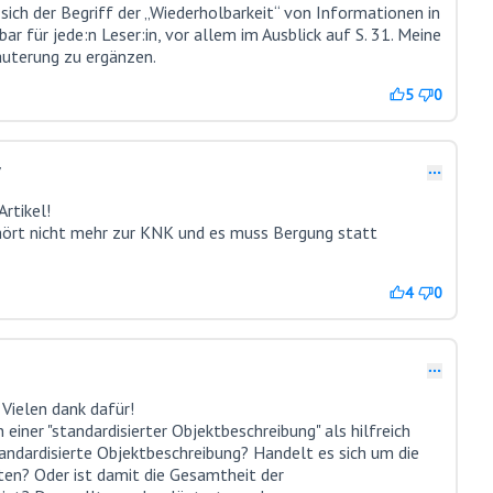
 sich der Begriff der „Wiederholbarkeit“ von Informationen in
r für jede:n Leser:in, vor allem im Ausblick auf S. 31. Meine
äuterung zu ergänzen.
5
0
7
rtikel!
ehört nicht mehr zur KNK und es muss Bergung statt
4
0
. Vielen dank dafür!
einer "standardisierter Objektbeschreibung" als hilfreich
andardisierte Objektbeschreibung? Handelt es sich um die
ten? Oder ist damit die Gesamtheit der