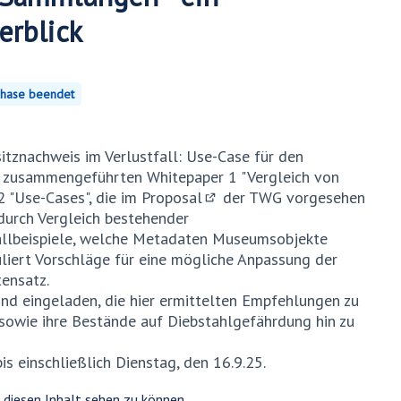
erblick
hase beendet
tznachweis im Verlustfall: Use-Case für den
e zusammengeführten Whitepaper 1 "Vergleich von
 "Use-Cases", die im
Proposal
der TWG vorgesehen
(Externer Link)
 durch Vergleich bestehender
llbeispiele, welche Metadaten Museumsobjekte
uliert Vorschläge für eine mögliche Anpassung der
ensatz.
ind eingeladen, die hier ermittelten Empfehlungen zu
sowie ihre Bestände auf Diebstahlgefährdung hin zu
s einschließlich Dienstag, den 16.9.25.
m diesen Inhalt sehen zu können.