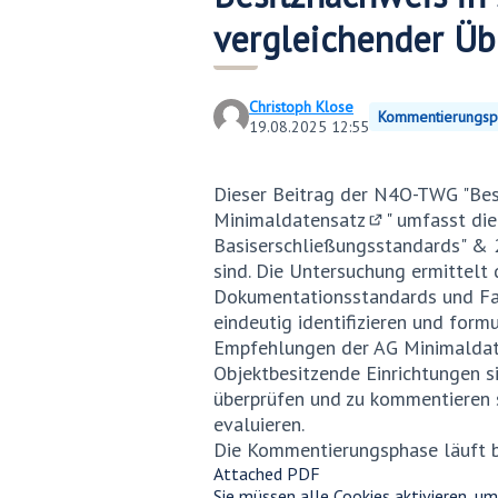
vergleichender Üb
Christoph Klose
Kommentierungsp
19.08.2025 12:55
Dieser Beitrag der N4O-
TWG "Besi
Minimaldatensatz
" umfasst di
(Externer Link)
Basiserschließungsstandards" & 2
sind. Die Untersuchung ermittelt
Dokumentationsstandards und Fa
eindeutig identifizieren und form
Empfehlungen der AG Minimaldat
Objektbesitzende Einrichtungen s
überprüfen und zu kommentieren 
evaluieren.
Die Kommentierungsphase läuft bi
Attached PDF
Sie müssen alle Cookies aktivieren, u