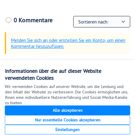
0 Kommentare
Melden Sie sich an oder erstellen Sie ein Konto, um einen
Kommentar hinzuzufügen.
Referenz: N4O-PROP-2025-11-37
Informationen über die auf dieser Website
Versionsnummer 3
(von 3)
Andere Versionen anzeigen
verwendeten Cookies
Fingerabdruck überprüfen
Wir verwenden Cookies auf unserer Website, um die Leistung und
den Inhalt der Website zu verbessern. Die Cookies ermöglichen uns,
Ihnen eine individuellere Nutzererfahrung und Social-Media-Kanäle
Nutzungsbedingungen
zu bieten.
Cookie Einstellungen
Alle akzeptieren
Nur essentielle Cookies akzeptieren
Creative Co
(Externer Lin
Einstellungen
(Externer Link)
Website mit
freier Software erstellt
.