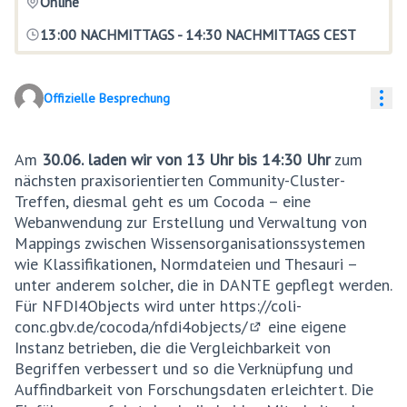
Online
13:00 NACHMITTAGS
-
14:30 NACHMITTAGS CEST
Res
Offizielle Besprechung
Am
30.06. laden wir von 13 Uhr bis 14:30 Uhr
zum
nächsten praxisorientierten Community-Cluster-
Treffen, diesmal geht es um Cocoda – eine
Webanwendung zur Erstellung und Verwaltung von
Mappings zwischen Wissensorganisationssystemen
wie Klassifikationen, Normdateien und Thesauri –
unter anderem solcher, die in DANTE gepflegt werden.
Für NFDI4Objects wird unter
https://coli-
conc.gbv.de/cocoda/nfdi4objects/
eine eigene
(Externer Link)
Instanz betrieben, die die Vergleichbarkeit von
Begriffen verbessert und so die Verknüpfung und
Auffindbarkeit von Forschungsdaten erleichtert. Die