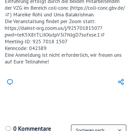
Einführung erfolgt durch die beiden Mitarbeitenden
der VZG im Bereich coli-conc (
https://coli-conc.gbv.de/
) Mareike Röhl und Uma Balakrishnan.
(Externer Link)
Die Veranstaltung findet per Zoom statt:
https://dainst-org.zoom.us/j/92570181507?
pwd=teK5X8tTLlKXutpV3i7NJgD7sofxse.1
(Externer Link
Meeting-ID: 925 7018 1507
Kenncode: 042389
Eine Anmeldung ist nicht erforderlich, wir freuen uns
auf Eure Teilnahme!
0 Kommentare