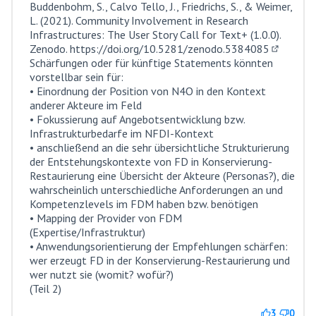
Buddenbohm, S., Calvo Tello, J., Friedrichs, S., & Weimer,
L. (2021). Community Involvement in Research
Infrastructures: The User Story Call for Text+ (1.0.0).
Zenodo.
https://doi.org/10.5281/zenodo.5384085
(Externer 
Schärfungen oder für künftige Statements könnten
vorstellbar sein für:
• Einordnung der Position von N4O in den Kontext
anderer Akteure im Feld
• Fokussierung auf Angebotsentwicklung bzw.
Infrastrukturbedarfe im NFDI-Kontext
• anschließend an die sehr übersichtliche Strukturierung
der Entstehungskontexte von FD in Konservierung-
Restaurierung eine Übersicht der Akteure (Personas?), die
wahrscheinlich unterschiedliche Anforderungen an und
Kompetenzlevels im FDM haben bzw. benötigen
• Mapping der Provider von FDM
(Expertise/Infrastruktur)
• Anwendungsorientierung der Empfehlungen schärfen:
wer erzeugt FD in der Konservierung-Restaurierung und
wer nutzt sie (womit? wofür?)
(Teil 2)
3
0