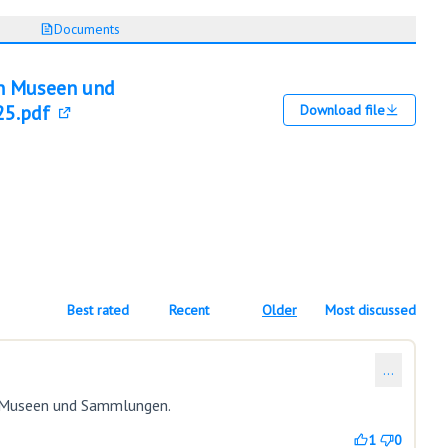
Documents
n Museen und
25.pdf
Download file
(Opens in new tab)
Best rated
Recent
Older
Most discussed
…
ür Museen und Sammlungen.
1
0