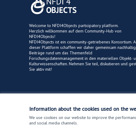
Welcome to NFDI4Objects participatory platform.
Herzlich willkommen auf dem Community-Hub von
NFDI4Objects!
NFDI4Objects ist ein community-getriebenes Konsortium. A
dieser Plattform schaffen wir daher gemeinsam nachhalti
Beiträge rund um das Themenfeld
Forschungsdatenmanagement in den materiellen Objekt- 
Kulturwissenschaften. Nehmen Sie teil, diskutieren und ges
Sie aktiv mit!
Terms of Service
Cookie settings
Information about the cookies used on the we
We use cookies on our website to improve the performance
and social media channels.
(External link)
Website made with
free software
.
(External link)