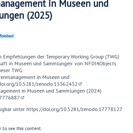
anagement in Museen und
ungen (2025)
inished
n Empfehlungen der Temporary Working Group (TWG)
aft in Museen und Sammlungen' von NFDI4Objects
dieser TWG:
atenmanagement in Museen und
/doi.org/10.5281/zenodo.13362432
(External link)
nagement in Museen und Sammlungen (2024)
.17776887
(External link)
ügbar unter
https://doi.org/10.5281/zenodo.17778127
r to see this content.