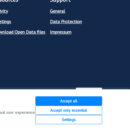
ivity
General
tings
Data Protection
nload Open Data files
Impressum
English
Sprache wählen
Choose langu
Accept all
Accept only essential
dual user experience
Creative Commons Licen
(External link)
Settings