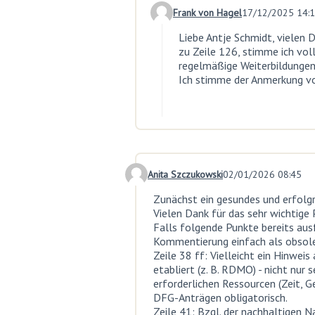
Frank von Hagel
17/12/2025 14:
Comment 29 (reply to comment 2
Liebe Antje Schmidt, vielen 
zu Zeile 126, stimme ich vol
regelmäßige Weiterbildungen
Ich stimme der Anmerkung vo
Anita Szczukowski
02/01/2026 08:45
Comment 30
Zunächst ein gesundes und erfolgr
Vielen Dank für das sehr wichtige 
Falls folgende Punkte bereits ausf
Kommentierung einfach als obsole
Zeile 38 ff: Vielleicht ein Hinw
etabliert (z. B. RDMO) - nicht nu
erforderlichen Ressourcen (Zeit, G
DFG-Anträgen obligatorisch.
Zeile 41: Bzgl. der nachhaltigen 