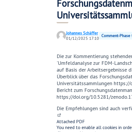
Forschungsdatenm
Universitätssamml
Johannes Schäffer
Comment-Phase f
01/12/2025 17:10
Die zur Kommentierung stehende
'Umfeldanalyse zur FDM-Landsch
auf Basis der Arbeitsergebnisse 
Überblick über das Forschungsd
Universitätssammlungen
https:/
Bericht zum Forschungsdatenma
https://doi.org/10.5281/zenodo
Die Empfehlungen sind auch verf
(External link)
Attached PDF
You need to enable all cookies in orde