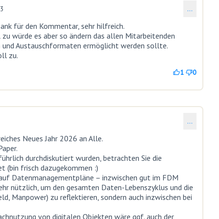
13
…
8)
Dank für den Kommentar, sehr hilfreich.
l zu würde es aber so ändern das allen Mitarbeitenden
 und Austauschformaten ermöglicht werden sollte.
ll zu.
1
0
…
eiches Neues Jahr 2026 an Alle.
Paper.
ührlich durchdiskutiert wurden, betrachten Sie die
t (bin frisch dazugekommen :)
eis auf Datenmanagementpläne – inzwischen gut im FDM
r sehr nützlich, um den gesamten Daten-Lebenszyklus und die
eld, Manpower) zu reflektieren, sondern auch inzwischen bei
Nachnutzung von digitalen Objekten wäre ggf. auch der