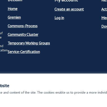
Home
Create an account
Act
Gremien
Log in
Mee
Commons-Process
Dow
uf
Community Cluster
ge
Temporary Working Groups
und
talten
Service-Certification
bsite
 and content of the site. The cookies enable us to provide a more indivi