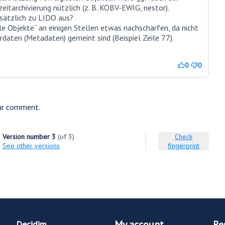
itarchivierung nützlich (z. B. KOBV-EWIG, nestor).
usätzlich zu LIDO aus?
ale Objekte“ an einigen Stellen etwas nachschärfen, da nicht
rdaten (Metadaten) gemeint sind (Beispiel Zeile 77).
0
0
ur comment.
Version number 3
(of 3)
Check
see other versions
fingerprint
My account
Re
Decidim