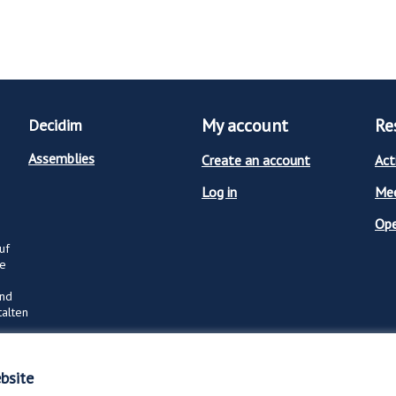
My account
Re
Decidim
Assemblies
Create an account
Act
Log in
Mee
Op
uf
ge
und
talten
bsite