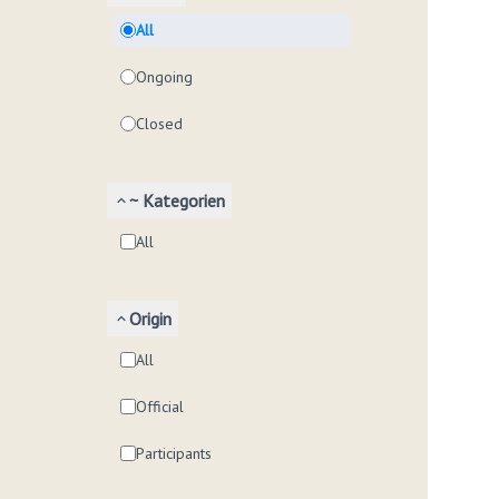
All
Ongoing
Closed
~ Kategorien
All
Origin
All
Official
Participants