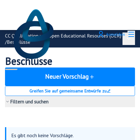
Hau
Anmelden
CC Qualifikation und Open Educational Resources (OER)
Haupt
/
Beschlüsse
Beschlüsse
Neuer Vorschlag
Greifen Sie auf gemeinsame Entwürfe zu
Filtern und suchen
Es gibt noch keine Vorschläge.