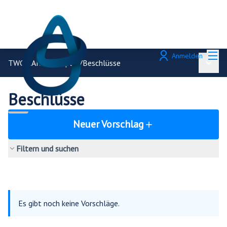
Hau
Anmelden
TWG CARE Principles
/
Beschlüsse
Haupt
Beschlüsse
Neuer Vorschlag
Filtern und suchen
Es gibt noch keine Vorschläge.