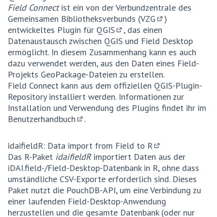
(Externer Link)
Field Connect
ist ein von der Verbundzentrale des
Gemeinsamen Bibliotheksverbunds (
VZG
)
(Externer Link)
entwickeltes Plugin für
QGIS
, das einen
(Externer Link)
Datenaustausch zwischen QGIS und Field Desktop
ermöglicht. In diesem Zusammenhang kann es auch
dazu verwendet werden, aus den Daten eines Field-
Projekts GeoPackage-Dateien zu erstellen.
Field Connect kann aus dem offiziellen QGIS-Plugin-
Repository installiert werden. Informationen zur
Installation und Verwendung des Plugins findet ihr im
Benutzerhandbuch
.
(Externer Link)
idaifieldR: Data import from Field to R
(Externer Link)
Das R-Paket
idaifieldR
importiert Daten aus der
iDAI.field-/Field-Desktop-Datenbank in R, ohne dass
umständliche CSV-Exporte erforderlich sind. Dieses
Paket nutzt die PouchDB-API, um eine Verbindung zu
einer laufenden Field-Desktop-Anwendung
herzustellen und die gesamte Datenbank (oder nur