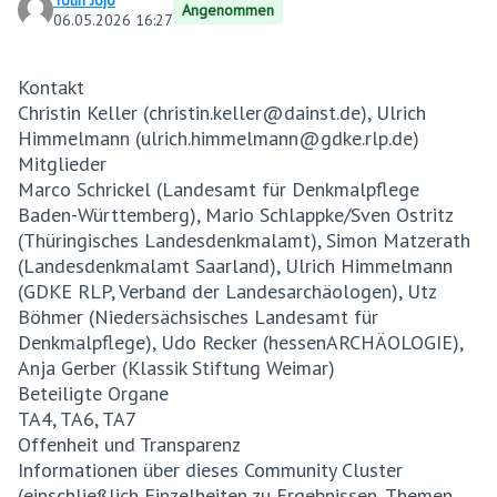
Tolin Jojo
Angenommen
06.05.2026 16:27
Kontakt
Christin Keller (christin.keller@dainst.de), Ulrich
Himmelmann (ulrich.himmelmann@gdke.rlp.de)
Mitglieder
Marco Schrickel (Landesamt für Denkmalpflege
Baden-Württemberg), Mario Schlappke/Sven Ostritz
(Thüringisches Landesdenkmalamt), Simon Matzerath
(Landesdenkmalamt Saarland), Ulrich Himmelmann
(GDKE RLP, Verband der Landesarchäologen), Utz
Böhmer (Niedersächsisches Landesamt für
Denkmalpflege), Udo Recker (hessenARCHÄOLOGIE),
Anja Gerber (Klassik Stiftung Weimar)
Beteiligte Organe
TA4, TA6, TA7
Offenheit und Transparenz
Informationen über dieses Community Cluster
(einschließlich Einzelheiten zu Ergebnissen, Themen,