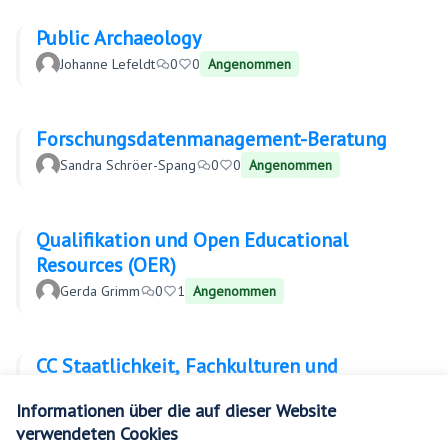
Public Archaeology
Johanne Lefeldt
0
0
Angenommen
Forschungsdatenmanagement-Beratung
Sandra Schröer-Spang
0
0
Angenommen
Qualifikation und Open Educational
Resources (OER)
Gerda Grimm
0
1
Angenommen
CC Staatlichkeit, Fachkulturen und
Infrastruktur in digitalen Heritage-Daten
Informationen über die auf dieser Website
Tolin Jojo
0
0
Angenommen
verwendeten Cookies