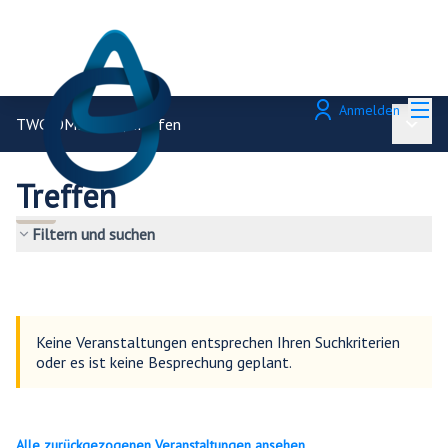
Hau
Anmelden
TWG OMDS-OO
/
Treffen
Haupt
Treffen
Filtern und suchen
Keine Veranstaltungen entsprechen Ihren Suchkriterien
oder es ist keine Besprechung geplant.
Alle zurückgezogenen Veranstaltungen ansehen