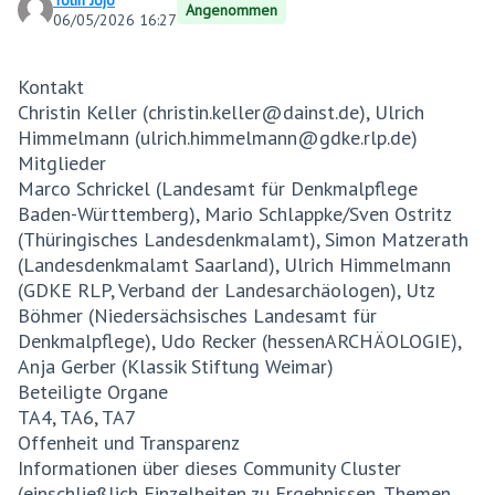
Tolin Jojo
Angenommen
06/05/2026 16:27
Kontakt
Christin Keller (christin.keller@dainst.de), Ulrich
Himmelmann (ulrich.himmelmann@gdke.rlp.de)
Mitglieder
Marco Schrickel (Landesamt für Denkmalpflege
Baden-Württemberg), Mario Schlappke/Sven Ostritz
(Thüringisches Landesdenkmalamt), Simon Matzerath
(Landesdenkmalamt Saarland), Ulrich Himmelmann
(GDKE RLP, Verband der Landesarchäologen), Utz
Böhmer (Niedersächsisches Landesamt für
Denkmalpflege), Udo Recker (hessenARCHÄOLOGIE),
Anja Gerber (Klassik Stiftung Weimar)
Beteiligte Organe
TA4, TA6, TA7
Offenheit und Transparenz
Informationen über dieses Community Cluster
(einschließlich Einzelheiten zu Ergebnissen, Themen,