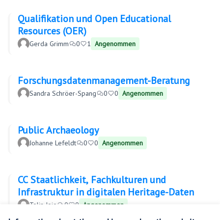
Qualifikation und Open Educational
Resources (OER)
Gerda Grimm
0
1
Angenommen
Forschungsdatenmanagement-Beratung
Sandra Schröer-Spang
0
0
Angenommen
Public Archaeology
Johanne Lefeldt
0
0
Angenommen
CC Staatlichkeit, Fachkulturen und
Infrastruktur in digitalen Heritage-Daten
Tolin Jojo
0
0
Angenommen