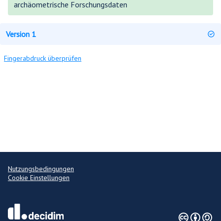
archäometrische Forschungsdaten
Version 1
Fingerabdruck überprüfen
Nutzungsbedingungen
Cookie Einstellungen
Creative Co
(Externer Lin