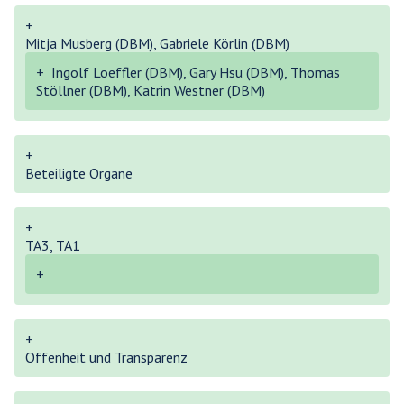
+
Mitja Musberg (DBM), Gabriele Körlin (DBM)
+
Ingolf Loeffler (DBM), Gary Hsu (DBM), Thomas
Stöllner (DBM), Katrin Westner (DBM)
+
Beteiligte Organe
+
TA3, TA1
+
+
Offenheit und Transparenz